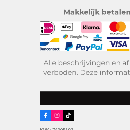
Makkelijk betale
Alle beschrijvingen en a
verboden. Deze informat
F
I
T
a
n
i
c
s
k
KVK : 74005103