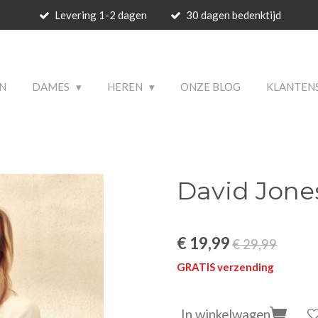
Levering 1-2 dagen
30 dagen bedenktijd
 PRODUCTS
N
DAMES
HEREN
ONZE BLOG
KLANTEN
David Jone
€ 19,99
€ 29,99
GRATIS verzending
In winkelwagen