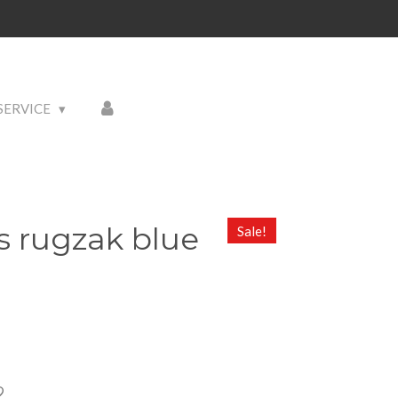
SERVICE
s rugzak blue
Sale!