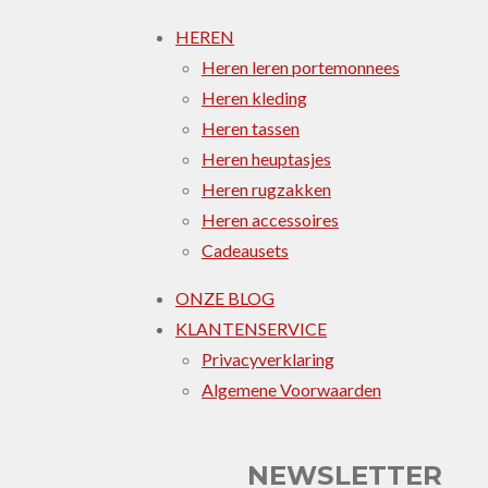
HEREN
Heren leren portemonnees
Heren kleding
Heren tassen
Heren heuptasjes
Heren rugzakken
Heren accessoires
Cadeausets
ONZE BLOG
KLANTENSERVICE
Privacyverklaring
Algemene Voorwaarden
NEWSLETTER