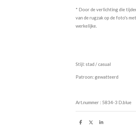
* Door de verlichting die tijde
van de rugzak op de foto's me
werkelijke.
Stijl: stad / casual
Patroon: gewatteerd
Art.nummer : 5834-3 D.blue
D
D
S
e
e
h
l
e
a