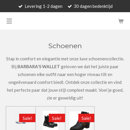
Levering 1-2 dagen
30 dagen bedenktijd
Ga
direct
BARBARA'S WALLET - LUXUR
naar
de
hoofdinhoud
Schoenen
Stap in comfort en elegantie met onze luxe schoenencollectie.
Bij
BARBARA'S WALLET
geloven we dat het juiste paar
schoenen elke outfit naar een hoger niveau tilt en
ongeëvenaard comfort biedt. Ontdek onze collectie en vind
het perfecte paar dat jouw stijl compleet maakt. Voel je goed,
zie er geweldig uit!
Sale!
Sale!
Sale!