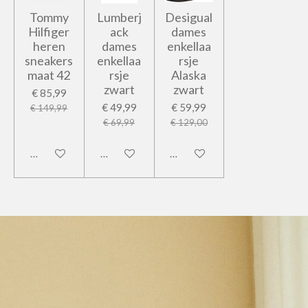
Tommy
Lumberj
Desigual
Hilfiger
ack
dames
heren
dames
enkellaa
sneakers
enkellaa
rsje
maat 42
rsje
Alaska
zwart
zwart
€ 85,99
€ 49,99
€ 59,99
€ 149,99
€ 69,99
€ 129,00
In winkelwagen
In winkelwagen
In winkelwagen