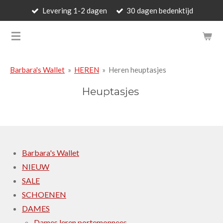
Levering 1-2 dagen
30 dagen bedenktijd
Ga
direct
BARBARA'S WALLET - LUXUR
naar
de
hoofdinhoud
Barbara's Wallet
»
HEREN
»
Heren heuptasjes
Heuptasjes
Barbara's Wallet
NIEUW
SALE
SCHOENEN
DAMES
Dames leren portemonnees