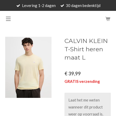
Levering 1-2 dagen
30 dagen bedenktijd
Ga
direct
BARBARA'S WALLET - LUXUR
naar
de
hoofdinhoud
CALVIN KLEIN
T-Shirt heren
maat L
€ 39,99
GRATIS verzending
Laat het me weten
wanneer dit product
weer op voorraad is.