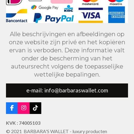
Alle beschrijvingen en afbeeldingen op
onze website zijn privé en het kopiëren
ervan is verboden. Deze informatie valt
onder de bescherming van het
auteursrecht volgens de toepasselijke
wettelijke bepalingen.
e-mail: info@barbaraswallet.com
F
I
T
a
n
i
c
s
k
KVK : 74005103
e
t
T
© 2021 BARBARA'S WALLET - luxury producten
b
a
o