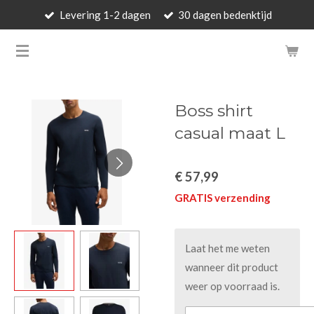
Levering 1-2 dagen
30 dagen bedenktijd
Ga
direct
BARBARA'S WALLET - LUXUR
naar
de
hoofdinhoud
Boss shirt
casual maat L
€ 57,99
GRATIS verzending
Laat het me weten
wanneer dit product
weer op voorraad is.