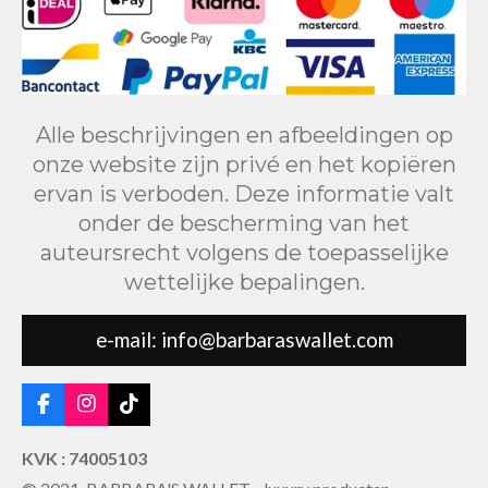
Alle beschrijvingen en afbeeldingen op
onze website zijn privé en het kopiëren
ervan is verboden. Deze informatie valt
onder de bescherming van het
auteursrecht volgens de toepasselijke
wettelijke bepalingen.
e-mail: info@barbaraswallet.com
F
I
T
a
n
i
c
s
k
KVK : 74005103
e
t
T