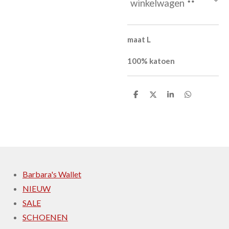
winkelwagen
maat L
100% katoen
D
D
S
D
e
e
h
e
l
e
a
l
e
l
r
e
n
e
n
Barbara's Wallet
NIEUW
SALE
SCHOENEN