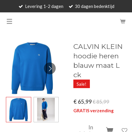
Levering 1-2 dagen
30 dagen bedenktijd
Ga
direct
BARBARA'S WALLET - LUXUR
naar
de
hoofdinhoud
CALVIN KLEIN
hoodie heren
blauw maat L
ck
Sale!
€ 65,99
€ 85,99
GRATIS verzending
In