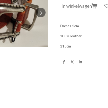
In winkelwagen
Dames riem
100% leather
115cm
D
D
S
e
e
h
l
e
a
e
l
r
n
e