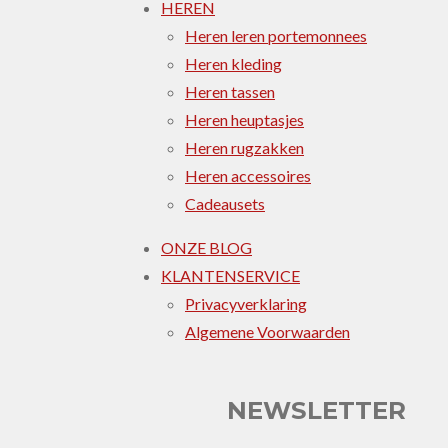
HEREN
Heren leren portemonnees
Heren kleding
Heren tassen
Heren heuptasjes
Heren rugzakken
Heren accessoires
Cadeausets
ONZE BLOG
KLANTENSERVICE
Privacyverklaring
Algemene Voorwaarden
NEWSLETTER