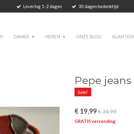
Levering 1-2 dagen
30 dagen bedenktijd
 PRODUCTS
N
DAMES
HEREN
ONZE BLOG
KLANTEN
Pepe jeans 
Sale!
€ 19,99
€ 34,99
GRATIS verzending