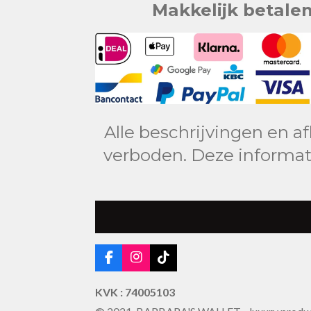
Makkelijk betale
Alle beschrijvingen en a
verboden. Deze informat
F
I
T
a
n
i
c
s
k
KVK : 74005103
e
t
T