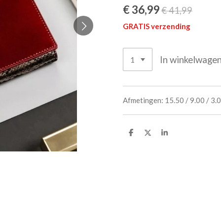
€ 36,99
€ 41,99
GRATIS verzending
In winkelwage
Afmetingen:
15.50 / 9.00 / 3.
D
D
S
e
e
h
l
e
a
e
l
r
n
e