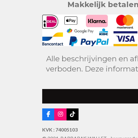
Makkelijk betale
Alle beschrijvingen en a
verboden. Deze informat
F
I
T
a
n
i
c
s
k
KVK : 74005103
e
t
T