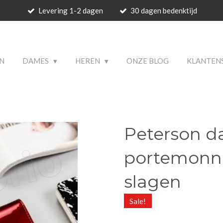
Levering 1-2 dagen
30 dagen bedenktijd
 PRODUCTS
N
DAMES
HEREN
ONZE BLOG
KLANTEN
Peterson d
portemonne
slagen
Sale!