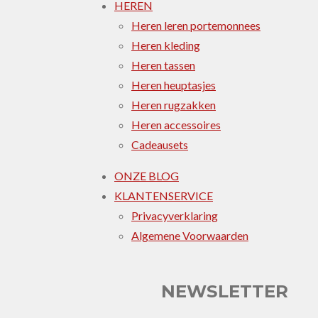
HEREN
Heren leren portemonnees
Heren kleding
Heren tassen
Heren heuptasjes
Heren rugzakken
Heren accessoires
Cadeausets
ONZE BLOG
KLANTENSERVICE
Privacyverklaring
Algemene Voorwaarden
NEWSLETTER