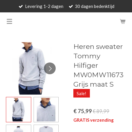
Levering 1-2 dagen
30 dagen bedenktijd
Ga
direct
BARBARA'S WALLET - LUXUR
naar
de
hoofdinhoud
Heren sweater
Tommy
Hilfiger
MW0MW11673
Grijs maat S
Sale!
€ 75,99
€ 89,99
GRATIS verzending