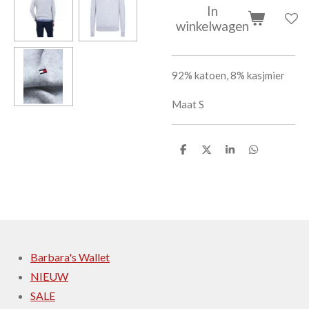
In
winkelwagen
92% katoen, 8% kasjmier
Maat S
D
D
S
D
e
e
h
e
l
e
a
l
e
l
r
e
n
e
n
Barbara's Wallet
NIEUW
SALE