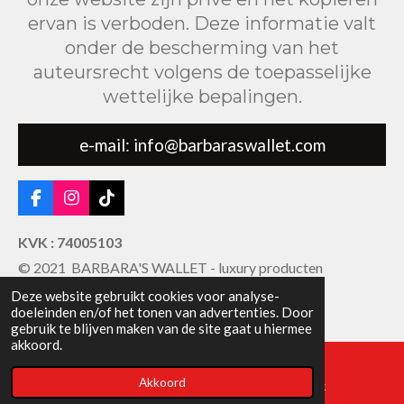
ervan is verboden. Deze informatie valt
onder de bescherming van het
auteursrecht volgens de toepasselijke
wettelijke bepalingen.
e-mail: info@barbaraswallet.com
F
I
T
a
n
i
c
s
k
KVK : 74005103
e
t
T
© 2021 BARBARA'S WALLET - luxury producten
b
a
o
o
g
k
Deze website gebruikt cookies voor analyse-
o
r
doeleinden en/of het tonen van advertenties. Door
k
a
gebruik te blijven maken van de site gaat u hiermee
m
akkoord.
Akkoord
E-mailadres
Facebook