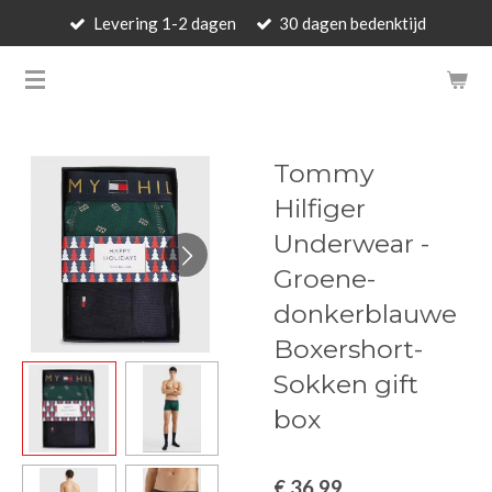
Levering 1-2 dagen
30 dagen bedenktijd
Ga
direct
BARBARA'S WALLET - LUXUR
naar
de
hoofdinhoud
Tommy
Hilfiger
Underwear -
Groene-
donkerblauwe
Boxershort-
Sokken gift
box
€ 36,99