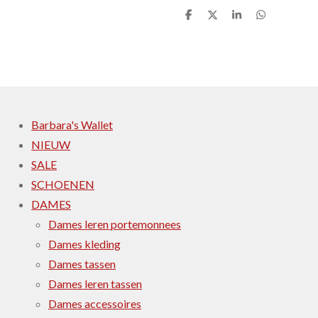
D
D
S
D
e
e
h
e
l
e
a
l
e
l
r
e
n
e
n
Barbara's Wallet
NIEUW
SALE
SCHOENEN
DAMES
Dames leren portemonnees
Dames kleding
Dames tassen
Dames leren tassen
Dames accessoires