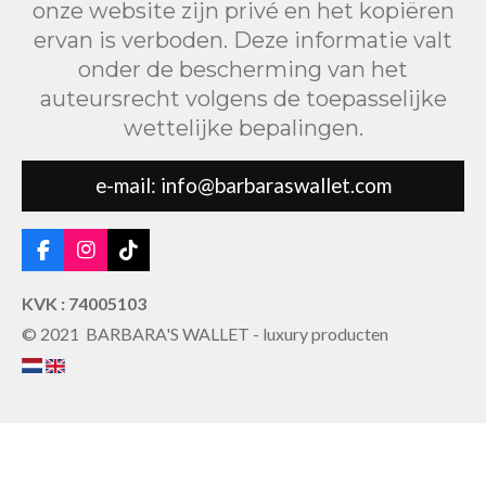
onze website zijn privé en het kopiëren
ervan is verboden. Deze informatie valt
onder de bescherming van het
auteursrecht volgens de toepasselijke
wettelijke bepalingen.
e-mail: info@barbaraswallet.com
F
I
T
a
n
i
c
s
k
KVK : 74005103
e
t
T
© 2021 BARBARA'S WALLET - luxury producten
b
a
o
o
g
k
o
r
k
a
m