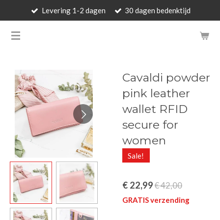
Levering 1-2 dagen
30 dagen bedenktijd
Ga
direct
BARBARA'S WALLET - LUXUR
naar
de
hoofdinhoud
Cavaldi powder
pink leather
wallet RFID
secure for
women
Sale!
€ 22,99
€ 42,00
GRATIS verzending