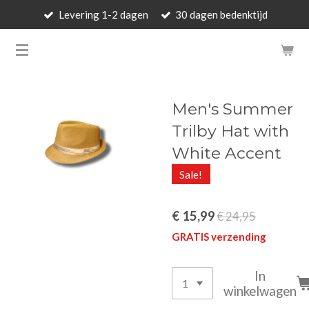
Levering 1-2 dagen
30 dagen bedenktijd
Ga
direct
BARBARA'S WALLET - LUXUR
naar
de
hoofdinhoud
Men's Summer
Trilby Hat with
White Accent
Sale!
€ 15,99
€ 24,95
GRATIS verzending
In
winkelwagen