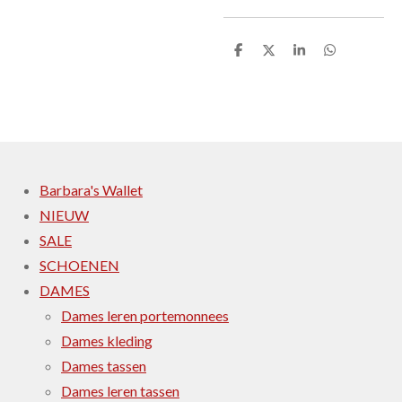
D
D
S
D
e
e
h
e
l
e
a
l
e
l
r
e
n
e
n
Barbara's Wallet
NIEUW
SALE
SCHOENEN
DAMES
Dames leren portemonnees
Dames kleding
Dames tassen
Dames leren tassen