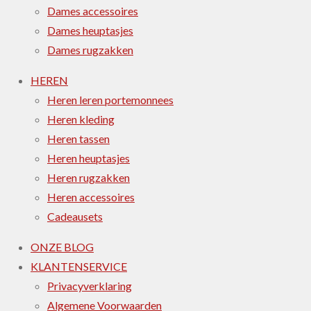
Dames accessoires
Dames heuptasjes
Dames rugzakken
HEREN
Heren leren portemonnees
Heren kleding
Heren tassen
Heren heuptasjes
Heren rugzakken
Heren accessoires
Cadeausets
ONZE BLOG
KLANTENSERVICE
Privacyverklaring
Algemene Voorwaarden