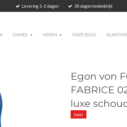
Levering 1-2 dagen
30 dagen bedenktijd
 PRODUCTS
N
DAMES
HEREN
ONZE BLOG
KLANTEN
Egon von F
FABRICE 0
luxe schou
Sale!