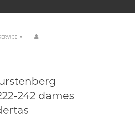
SERVICE
urstenberg
222-242 dames
dertas