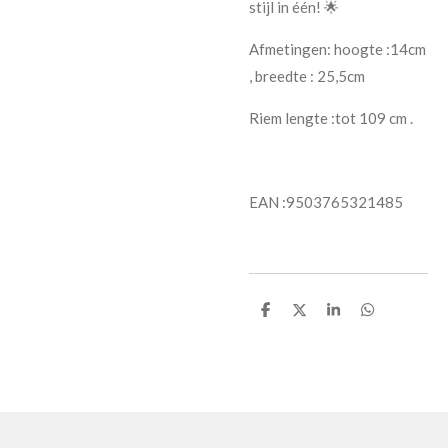
stijl in één! 🌟
Afmetingen: hoogte :14cm
, breedte : 25,5cm
Riem lengte :tot 109 cm .
EAN :9503765321485
D
D
S
D
e
e
h
e
l
e
a
l
e
l
r
e
n
e
n