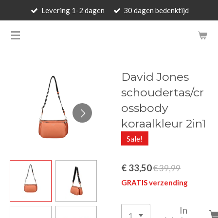
Levering 1-2 dagen
30 dagen bedenktijd
Ga
direct
BARBARA'S WALLET - LUXUR
naar
de
hoofdinhoud
David Jones
schoudertas/cr
ossbody
koraalkleur 2in1
Sale!
€ 33,50
€ 39,99
GRATIS verzending
In